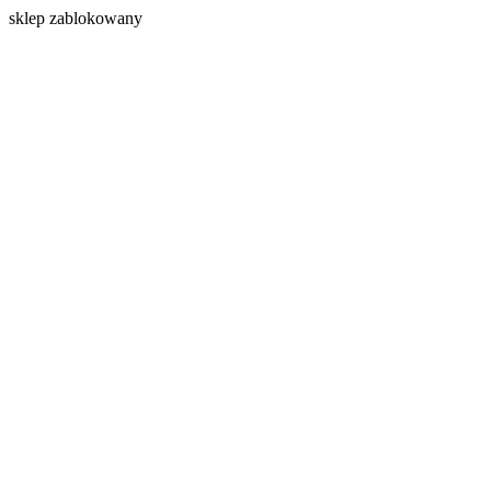
s
klep zablokowany