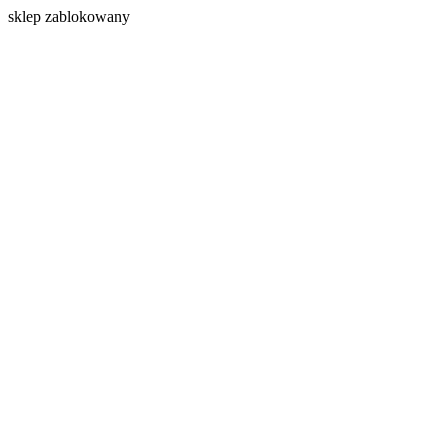
s
klep zablokowany