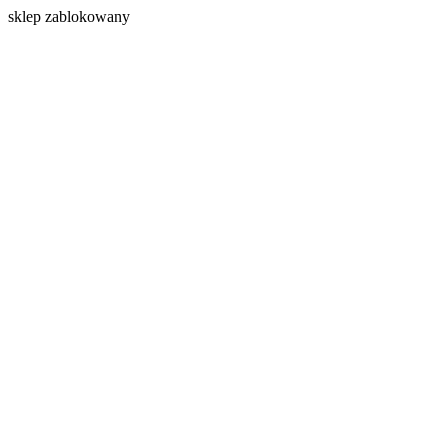
s
klep zablokowany