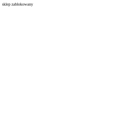
s
klep zablokowany