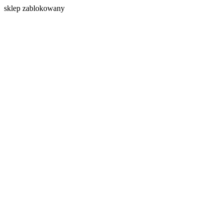
s
klep zablokowany