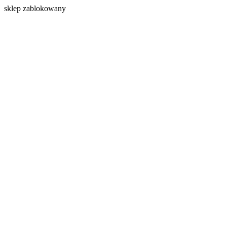
s
klep zablokowany